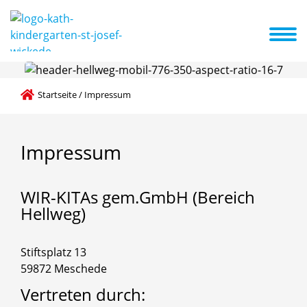
onzept
Informationen
Aktuelles
Termine
Familienzentrum
em Familienzentrum
Startseite
/
Impressum
Impressum
WIR-KITAs
gem.GmbH
(Bereich
Hellweg)
Stiftsplatz 13
59872 Meschede
Vertreten durch: