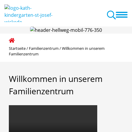
onzept
Informationen
Aktuelles
Termine
Familienzentrum
em Familienzentrum
Startseite
/
Familienzentrum
/
Willkommen in unserem
Familienzentrum
Willkommen
in
unserem
Familienzentrum