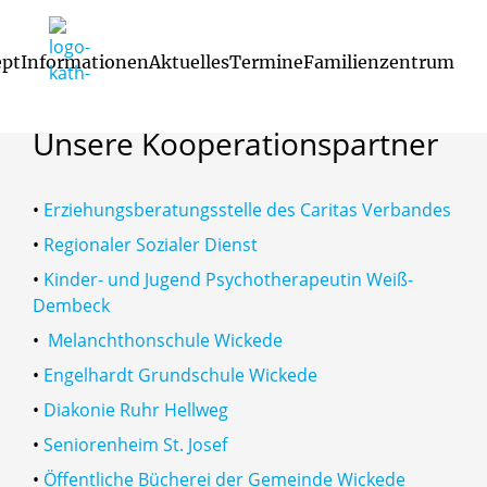
Startseite
/
Familienzentrum
/
Unsere Kooperationspartner
pt
Informationen
Aktuelles
Termine
Familienzentrum
Unsere
Kooperationspartner
 Betreuungszeiten
s unserer Einrichtung
Kooperationen und Öffentlichkeitsarbeit
Erste Schritte in der Kita / Anmeldung
Unsere Kooperat
Betreuung der unter Dreijährige
Willkommen in unserem Fa
•
Erziehungsberatungsstelle des Caritas Verbandes
•
Regionaler Sozialer Dienst
•
Kinder- und Jugend Psychotherapeutin Weiß-
Dembeck
•
Melanchthonschule Wickede
•
Engelhardt Grundschule Wickede
•
Diakonie Ruhr Hellweg
•
Seniorenheim St. Josef
•
Öffentliche Bücherei der Gemeinde Wickede